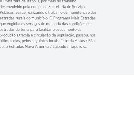
A Prefeitura de Itápolis, por meio do trabalho
O sonho se
desenvolvido pela equipe da Secretaria de Serviços
Produtor R
Públicos, segue realizando o trabalho de manutenção das
Praça da I
estradas rurais do município. O Programa Mais Estradas
16h às 20h
que engloba os serviços de melhoria das condições das
opção de f
estradas de terra para facilitar o escoamento da
do agricult
produção agrícola e circulação da população, passou, nos
pães, doce
últimos dias, pelos seguintes locais: Estrada Antas / São
pelo Sindi
João Estradas Nova América / Lajeado / Itápolis /...
no início d