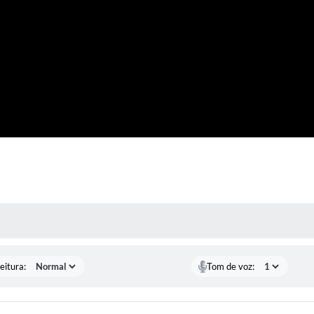
 MÍDIAS
eitura:
Tom de voz: