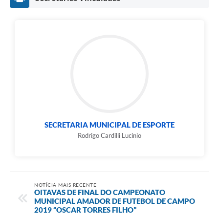
Carta de Serviços
Notícias
Turismo
Galeria de Vídeos
Projetos
Contas Públicas
Links
SECRETARIA MUNICIPAL DE ESPORTE
Rodrigo Cardilli Lucinio
Telefones Úteis
Transparência
Enquete
NOTÍCIA MAIS RECENTE
OITAVAS DE FINAL DO CAMPEONATO
Jornal
MUNICIPAL AMADOR DE FUTEBOL DE CAMPO
2019 “OSCAR TORRES FILHO”
Agenda