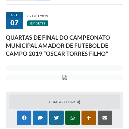
Secretarias
Serviços Online
OUT
07 OUT 2019
07
Carta de Serviços
ESPORTES
Contato
QUARTAS DE FINAL DO CAMPEONATO
MUNICIPAL AMADOR DE FUTEBOL DE
Legislação
CAMPO 2019 “OSCAR TORRES FILHO”
Editais
Contratos
Vagas de Emprego - PAT
Plano Diretor
Planos de Tecnologia da Informação e Comunicação
COMPARTILHAR
Via Rápida Empresa
Itinerário do Transporte Público de Itápolis