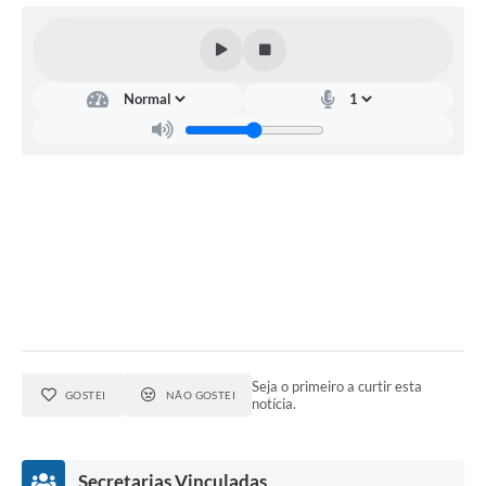
Documentos
Distritos
Água de Qualidade
Gasoduto (Gás Natural)
Feriados Municipais
Bairros Rurais
História
Galeria de Fotos
Ouvidoria Municipal
Seja o primeiro a curtir esta
GOSTEI
NÃO GOSTEI
notícia.
Audiências Públicas
Arquivos para Download
Secretarias Vinculadas