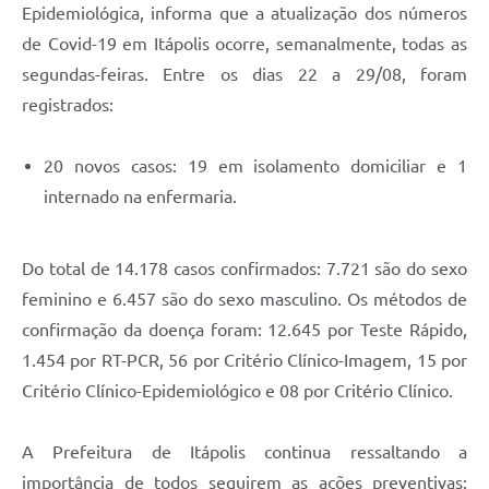
Epidemiológica, informa que a atualização dos números
Documentos
de Covid-19 em Itápolis ocorre, semanalmente, todas as
Distritos
segundas-feiras. Entre os dias 22 a 29/08, foram
registrados:
Água de Qualidade
Gasoduto (Gás Natural)
20 novos casos: 19 em isolamento domiciliar e 1
internado na enfermaria.
Feriados Municipais
Bairros Rurais
Do total de 14.178 casos confirmados: 7.721 são do sexo
História
feminino e 6.457 são do sexo masculino. Os métodos de
Galeria de Fotos
confirmação da doença foram: 12.645 por Teste Rápido,
1.454 por RT-PCR, 56 por Critério Clínico-Imagem, 15 por
Ouvidoria Municipal
Critério Clínico-Epidemiológico e 08 por Critério Clínico.
Audiências Públicas
A Prefeitura de Itápolis continua ressaltando a
Arquivos para Download
importância de todos seguirem as ações preventivas: