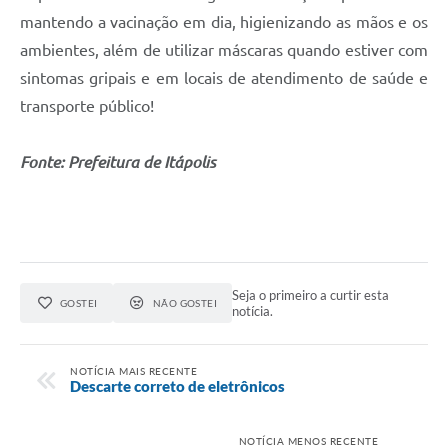
Carta de Serviços
mantendo a vacinação em dia, higienizando as mãos e os
Notícias
ambientes, além de utilizar máscaras quando estiver com
sintomas gripais e em locais de atendimento de saúde e
Turismo
transporte público!
Galeria de Vídeos
Fonte: Prefeitura de Itápolis
Projetos
Contas Públicas
Links
Telefones Úteis
Seja o primeiro a curtir esta
GOSTEI
NÃO GOSTEI
notícia.
Transparência
Enquete
NOTÍCIA MAIS RECENTE
Descarte correto de eletrônicos
Jornal
Agenda
NOTÍCIA MENOS RECENTE