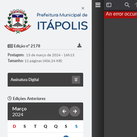
Toggle
Find
Sidebar
An error occur
Edição nº 2178
Postagem:
13 de março de 2024 - 16h13
Tamanho:
12 páginas (406,24 KB)
Assinatura Digital
Edições Anteriores
Março
2024
D
S
T
Q
Q
S
S