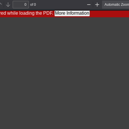
of 0
Previous
Next
Zoom
Zoom
Out
In
red while loading the PDF.
More Information