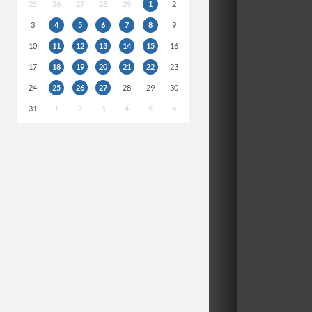
25
26
27
28
29
1
2
3
4
5
6
7
8
9
10
11
12
13
14
15
16
17
18
19
20
21
22
23
24
25
26
27
28
29
30
31
1
2
3
4
5
6