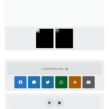
Documentos
Distritos
Água de Qualidade
Gasoduto (Gás Natural)
Feriados Municipais
Bairros Rurais
História
COMPARTILHAR
Galeria de Fotos
Ouvidoria Municipal
Audiências Públicas
Arquivos para Download