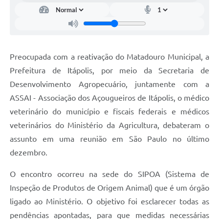
Carta de Serviços
Notícias
Turismo
Preocupada com a reativação do Matadouro Municipal, a
Galeria de Vídeos
Prefeitura de Itápolis, por meio da Secretaria de
Projetos
Desenvolvimento Agropecuário, juntamente com a
ASSAI - Associação dos Açougueiros de Itápolis, o médico
Contas Públicas
veterinário do município e fiscais federais e médicos
Links
veterinários do Ministério da Agricultura, debateram o
Telefones Úteis
assunto em uma reunião em São Paulo no último
dezembro.
Transparência
O encontr
o ocorreu na sede do SIPOA (Sistema de
Enquete
Inspeção de Produtos de Origem Animal) que é um órgão
Jornal
ligado ao Ministério. O objetivo foi esclarecer todas as
Agenda
pendências apontadas, para que medidas necessárias