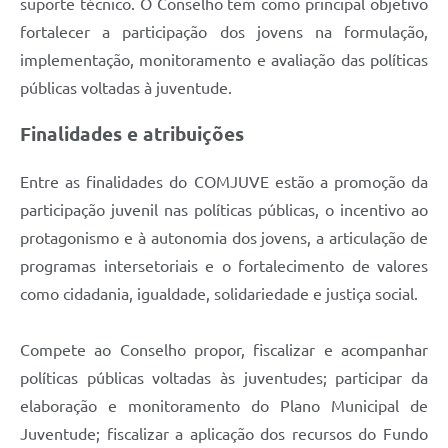
suporte técnico. O Conselho tem como principal objetivo
Carta de Serviços
fortalecer a participação dos jovens na formulação,
Notícias
implementação, monitoramento e avaliação das políticas
Turismo
públicas voltadas à juventude.
Galeria de Vídeos
Finalidades e atribuições
Projetos
Entre as finalidades do COMJUVE estão a promoção da
Contas Públicas
participação juvenil nas políticas públicas, o incentivo ao
protagonismo e à autonomia dos jovens, a articulação de
Links
programas intersetoriais e o fortalecimento de valores
Telefones Úteis
como cidadania, igualdade, solidariedade e justiça social.
Transparência
Compete ao Conselho propor, fiscalizar e acompanhar
Enquete
políticas públicas voltadas às juventudes; participar da
Jornal
elaboração e monitoramento do Plano Municipal de
Juventude; fiscalizar a aplicação dos recursos do Fundo
Agenda