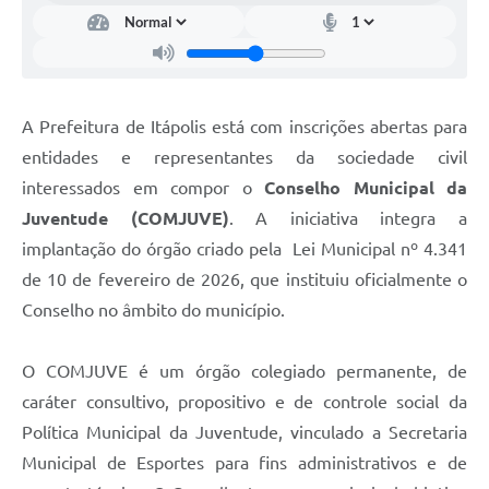
Documentos
Distritos
Água de Qualidade
A Prefeitura de Itápolis está com inscrições abertas para
Gasoduto (Gás Natural)
entidades e representantes da sociedade civil
interessados em compor o
Conselho Municipal da
Feriados Municipais
Juventude (COMJUVE)
. A iniciativa integra a
Bairros Rurais
implantação do órgão criado pela Lei Municipal nº 4.341
de 10 de fevereiro de 2026, que instituiu oficialmente o
História
Conselho no âmbito do município.
Galeria de Fotos
Ouvidoria Municipal
O COMJUVE é um órgão colegiado permanente, de
caráter consultivo, propositivo e de controle social da
Audiências Públicas
Política Municipal da Juventude, vinculado a Secretaria
Arquivos para Download
Municipal de Esportes para fins administrativos e de