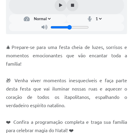
Documentos
Distritos
Água de Qualidade
Gasoduto (Gás Natural)
🎄Prepare-se para uma festa cheia de luzes, sorrisos e
Feriados Municipais
momentos emocionantes que vão encantar toda a
família!
Bairros Rurais
História
🎁 Venha viver momentos inesquecíveis e faça parte
Galeria de Fotos
desta festa que vai iluminar nossas ruas e aquecer o
coração de todos os itapolitanos, espalhando o
Ouvidoria Municipal
verdadeiro espírito natalino.
Audiências Públicas
❤️ Confira a programação completa e traga sua família
Arquivos para Download
para celebrar magia do Natal! ❤️