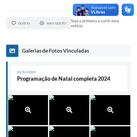
Carta de Serviços
Notícias
Seja o primeiro a curtir esta
GOSTEI
NÃO GOSTEI
Turismo
notícia.
Galeria de Vídeos
Projetos
Galerias de Fotos Vinculadas
Contas Públicas
02/12/2024
Links
Programação de Natal completa 2024
Telefones Úteis
Transparência
Enquete
Jornal
Agenda