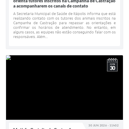
orienta tutores inscritos na Campanha de Castração
a acompanharem os canais de contato
A Secretaria Municipal de Saúde de Itápolis informa que está
realizando contato com os tutores dos animais inscritos na
Campanha de Castração para repassar as orientações e
confirmar os horários de atendimento. No entanto, em
alguns casos, as equipes não estão conseguindo falar com os
responsáveis. Além...
JUN
30
30 JUN 2026 - 11h02