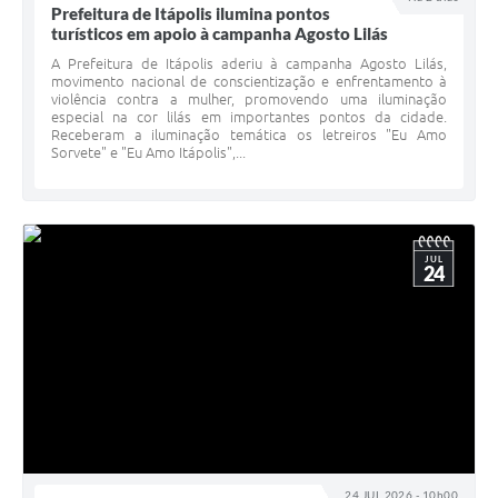
Prefeitura de Itápolis ilumina pontos
Documentos
turísticos em apoio à campanha Agosto Lilás
A Prefeitura de Itápolis aderiu à campanha Agosto Lilás,
Distritos
movimento nacional de conscientização e enfrentamento à
violência contra a mulher, promovendo uma iluminação
Água de Qualidade
especial na cor lilás em importantes pontos da cidade.
Receberam a iluminação temática os letreiros "Eu Amo
Sorvete" e "Eu Amo Itápolis",...
Gasoduto (Gás Natural)
Feriados Municipais
Bairros Rurais
JUL
24
História
Galeria de Fotos
Ouvidoria Municipal
Audiências Públicas
Arquivos para Download
24 JUL 2026 - 10h00