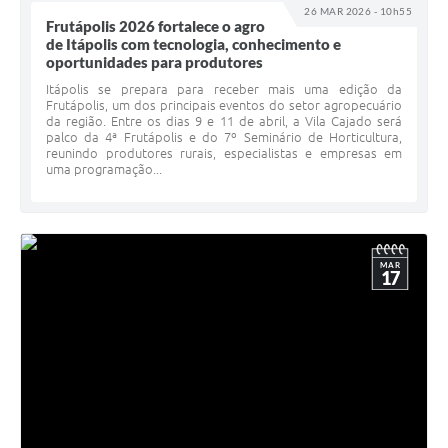
26 MAR 2026 - 10h55
Frutápolis 2026 fortalece o agro
de Itápolis com tecnologia, conhecimento e
oportunidades para produtores
Itápolis se prepara para receber mais uma edição da
Frutápolis, um dos principais eventos do setor agropecuário
da região. Entre os dias 9 e 11 de abril, a Vila Cajado será
palco da 4ª Frutápolis e do 7º Seminário de Horticultura,
reunindo produtores rurais, especialistas e empresas em
uma programação...
MAR
17