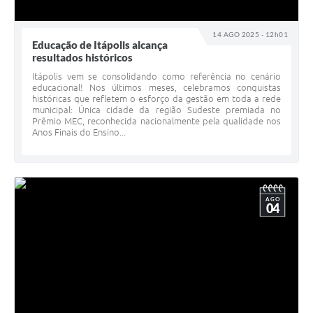
14 AGO 2025 - 12h01
Educação de Itápolis alcança
resultados históricos
Itápolis vem se consolidando como referência no cenário
educacional! Nos últimos meses, celebramos conquistas
históricas que refletem o esforço da gestão em toda a rede
municipal: Única cidade da região Sudeste premiada no
Prêmio MEC, reconhecida nacionalmente pela qualidade nos
Anos Finais do Ensino...
AGO
04