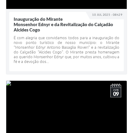
10 JUL 2025 - 08h29
Inauguração do Mirante
Monsenhor Ednyr e da Revitalização do Calçadão
Alcides Cogo
É com alegria que convidamos todos para a inauguração do
novo ponto turístico de nosso município: o Mirante
“Monsenhor Ednyr Antonio Basaglia Roveri” e a revitalização
do Calçadão “Alcides Cogo”. O Mirante presta homenagem
ao querido Monsenhor Ednyr que, por muitos anos, cultivou a
fé e a devoção dos...
JUN
09