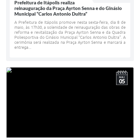
Prefeitura de Itápolis realiza
reinauguração da Praça Ayrton Senna e do Ginásio
Municipal “Carlos Antonio Dultra”
A Prefeitura de Itápolis promove nesta sexta-feira, dia 8 de
maio, às 17h30, a solenidade de reinauguração das obras de
reforma e revitalização da Praça Ayrton Senna e da Quadra
Poliesportiva do Ginásio Municipal “Carlos Antonio Dultra”. A
cerimônia será realizada na Praça Ayrton Senna e marcará a
entrega...
MAI
05