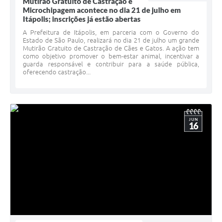
Mutirão Gratuito de Castração e
Microchipagem acontece no dia 21 de julho em
Itápolis; inscrições já estão abertas
A Prefeitura de Itápolis, em parceria com o Governo do
Estado de São Paulo, realizará no dia 21 de julho um grande
Mutirão Gratuito de Castração de Cães e Gatos. A ação tem
como objetivo promover o bem-estar animal, incentivar a
guarda responsável e contribuir para a saúde pública,
oferecendo castração...
JUN
16