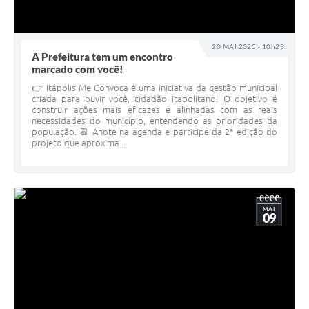
20 MAI 2025 - 10h23
A Prefeitura tem um encontro
marcado com você!
👉 Itápolis Me Convoca é uma iniciativa da gestão municipal
criada para ouvir você, cidadão itapolitano! O objetivo é
construir ações mais eficazes e alinhadas com as reais
necessidades do município, entendendo as prioridades da
população. 📆 Anote na agenda e participe da 2ª edição do
projeto que aproxima...
MAI
09