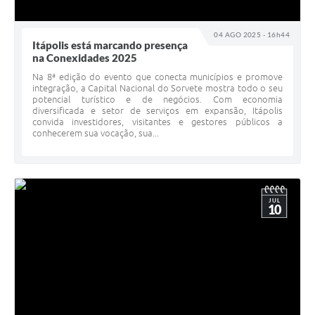
04 AGO 2025 - 16h44
Itápolis está marcando presença
na Conexidades 2025
Na 8ª edição do evento que conecta municípios e promove
integração, a Capital Nacional do Sorvete mostra todo o seu
potencial turístico e de negócios. Com economia
diversificada e setor de serviços em expansão, Itápolis
convida investidores, visitantes e gestores públicos a
conhecerem sua vocação, sua...
JUL
10