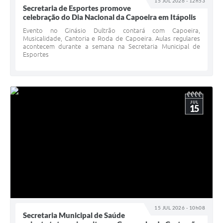
15 JUL 2026 - 12h53
Secretaria de Esportes promove
celebração do Dia Nacional da Capoeira em Itápolis
Evento no Ginásio Dultrão contará com Capoeira,
Musicalidade, Cantoria e Roda de Capoeira. Aulas regulares
acontecem durante a semana na Secretaria Municipal de
Esportes
JUL
15
15 JUL 2026 - 10h08
Secretaria Municipal de Saúde