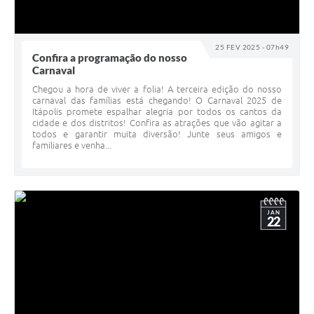
25 FEV 2025 - 07h49
Confira a programação do nosso
Carnaval
Chegou a hora de viver a folia! A terceira edição do nosso
carnaval das famílias está chegando! O Carnaval 2025 de
Itápolis promete espalhar alegria por todos os cantos da
cidade e dos distritos! Confira as atrações que vão agitar a
todos e garantir muita diversão! Junte seus amigos e
familiares e venha...
JAN
22