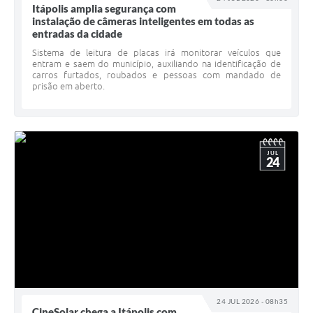
Carta de Serviços
Itápolis amplia segurança com
instalação de câmeras inteligentes em todas as
Notícias
entradas da cidade
Sistema de leitura de placas irá monitorar veículos que
Turismo
entram e saem do município, auxiliando na identificação de
carros furtados, roubados e pessoas com mandado de
Galeria de Vídeos
prisão em aberto.
Projetos
Contas Públicas
JUL
24
Links
Telefones Úteis
Transparência
Enquete
Jornal
24 JUL 2026 - 08h35
Agenda
CineSolar chega a Itápolis com