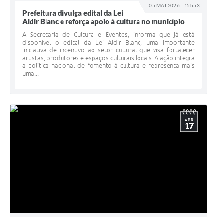
05 MAI 2026 - 15h53
Prefeitura divulga edital da Lei
Aldir Blanc e reforça apoio à cultura no município
A Secretaria de Cultura e Eventos, informa que já está
disponível o edital da Lei Aldir Blanc, uma importante
iniciativa de incentivo ao setor cultural que visa fortalecer
artistas, produtores e espaços culturais locais. A ação integra
a política nacional de fomento à cultura e representa mais
uma...
ABR
17