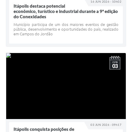
16 JUN 2026 - 10h02
Itápolis destaca potencial
econômico, turístico e industrial durante a 9ª edição
do Conexidades
Município participa de um dos maiores eventos de gestão
pública, desenvolvimento e oportunidades do país, realizado
em Campos do Jordão
JUN
03
03 JUN 2026 - 09h17
Itápolis conquista posições de