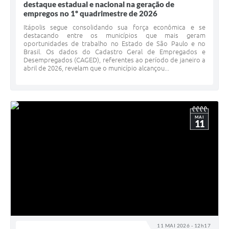
destaque estadual e nacional na geração de
empregos no 1º quadrimestre de 2026
Itápolis segue consolidando sua força econômica e se
destacando entre os municípios que mais geram
oportunidades de trabalho no Estado de São Paulo e no
Brasil. Os dados do Cadastro Geral de Empregados e
Desempregados (CAGED), referentes ao período de janeiro a
abril de 2026, revelam que o município alcançou...
MAI
11
11 MAI 2026 - 12h17