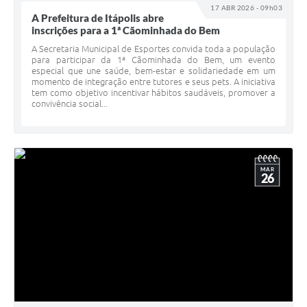
17 ABR 2026 - 09h03
A Prefeitura de Itápolis abre
inscrições para a 1ª Cãominhada do Bem
A Secretaria Municipal de Esportes convida toda a população
para participar da 1ª Cãominhada do Bem, um evento
especial que une saúde, bem-estar e solidariedade em um
momento de integração entre tutores e seus pets. A iniciativa
tem como objetivo incentivar hábitos saudáveis, promover a
convivência social...
MAR
26