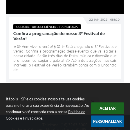
22 JAN 2025 - 08h10
CULTURA, TURISMO, CIÊNCIA E TECNOLOGIA
Confira a programação do nosso 3° Festival de
Verão!
☀️😎 Vem viver o verão!☀️😎 ✨ Está chegando o 3° Festival de
Verão! Confira a programação desse evento que vai agitar a
nossa cidade! Serão três dias de festa, música e diversão que
prometem contagiar a galera! 👉 Além de atrações musicais
incríveis, o Festival de Verão também conta com o Encontro
de...
Itápolis - SP e os cookies: nosso site usa cookies
para melhorar a sua experiência de navegação. Ao
ACEITAR
continuar você concorda com a nossa
Política de
Cookies
e
Privacidade
.
PERSONALIZAR
Telefone: (16) 3263.8000
Endereço: Avenida Florêncio Terra, nº 399 | CEP: 14900-219