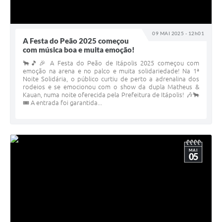
09 MAI 2025 - 12h01
A Festa do Peão 2025 começou
com música boa e muita emoção!
🐂🎵🎉 A Festa do Peão de Itápolis 2025 começou com
emoção na arena e no palco e muita solidariedade! Na 1ª
Noite Solidária, o público curtiu de perto a adrenalina dos
rodeios e se emocionou com o show da dupla Matheus &
Kauan, numa noite oferecida pela Prefeitura de Itápolis! 🎶🐂
🎟 A entrada foi garantida...
MAI
05