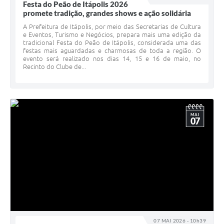
Festa do Peão de Itápolis 2026
promete tradição, grandes shows e ação solidária
A Prefeitura de Itápolis, por meio das Secretarias de Cultura
e Eventos, Turismo e Negócios, prepara mais uma edição da
tradicional Festa do Peão de Itápolis, considerada uma das
festas mais aguardadas e charmosas de toda a região. O
evento será realizado nos dias 14, 15 e 16 de maio, no
Recinto do Clube de...
MAI
07
07 MAI 2026 - 10h39