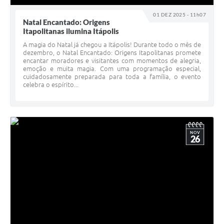
01 DEZ 2025 - 11h07
Natal Encantado: Origens
Itapolitanas ilumina Itápolis
A magia do Natal já chegou a Itápolis! Durante todo o mês de
dezembro, o Natal Encantado: Origens Itapolitanas promete
encantar moradores e visitantes com momentos de alegria,
emoção e muita magia. Com uma programação especial,
cuidadosamente preparada para toda a família, o evento
celebra o espírito...
NOV
26