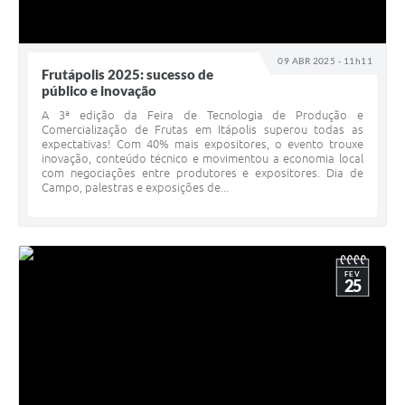
09 ABR 2025 - 11h11
Frutápolis 2025: sucesso de
público e inovação
A 3ª edição da Feira de Tecnologia de Produção e
Comercialização de Frutas em Itápolis superou todas as
expectativas! Com 40% mais expositores, o evento trouxe
inovação, conteúdo técnico e movimentou a economia local
com negociações entre produtores e expositores. Dia de
Campo, palestras e exposições de...
FEV
25