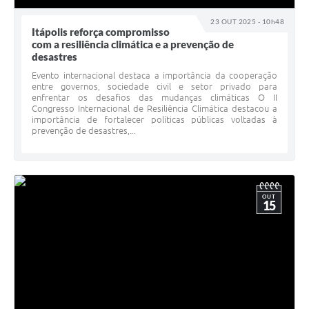
23 OUT 2025 - 10h48
Itápolis reforça compromisso
com a resiliência climática e a prevenção de
desastres
Evento internacional destaca a importância da cooperação
entre governos, sociedade civil e setor privado para
enfrentar os desafios das mudanças climáticas O II
Congresso Internacional de Resiliência Climática destacou a
importância de fortalecer políticas públicas voltadas à
prevenção de desastres,...
OUT
15