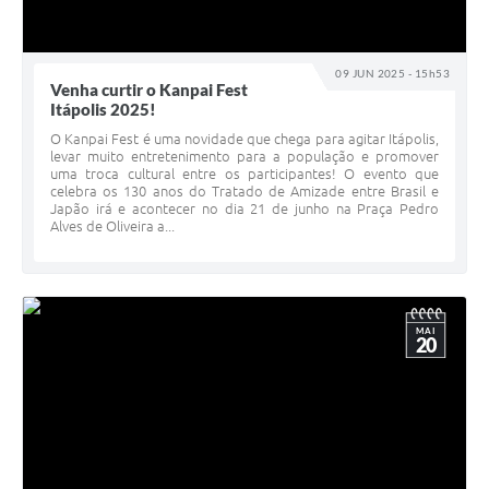
09 JUN 2025 - 15h53
Venha curtir o Kanpai Fest
Itápolis 2025!
O Kanpai Fest é uma novidade que chega para agitar Itápolis,
levar muito entretenimento para a população e promover
uma troca cultural entre os participantes! O evento que
celebra os 130 anos do Tratado de Amizade entre Brasil e
Japão irá e acontecer no dia 21 de junho na Praça Pedro
Alves de Oliveira a...
MAI
20