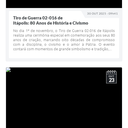
30 OUT 2025 - 09h41
Tiro de Guerra 02-016 de
Itápolis: 80 Anos de História e Civismo
No dia 1º de novembro, o Tiro de Guerra 02-016 de Itápolis
realiza uma cerimônia especial em comemoração aos seus 80
anos de criação, marcando oito décadas de compromisso
com a disciplina, o civismo e o amor à Pátria. O evento
contará com momentos de grande simbolismo e tradição,...
OUT
23