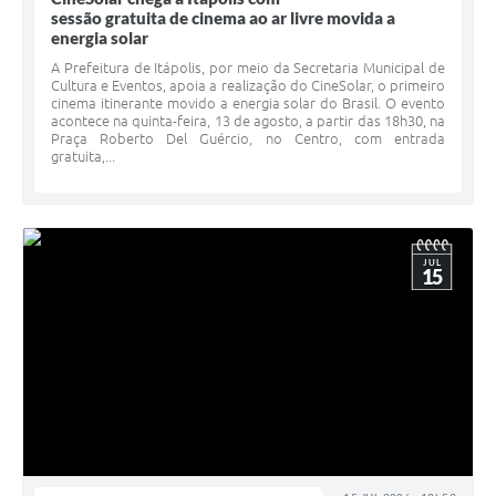
sessão gratuita de cinema ao ar livre movida a
e-SIC
energia solar
A Prefeitura de Itápolis, por meio da Secretaria Municipal de
Diário Oficial
Cultura e Eventos, apoia a realização do CineSolar, o primeiro
cinema itinerante movido a energia solar do Brasil. O evento
acontece na quinta-feira, 13 de agosto, a partir das 18h30, na
Praça Roberto Del Guércio, no Centro, com entrada
gratuita,...
JUL
15