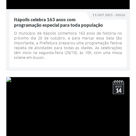
15 OUT 2025 - 10h26
Itápolis celebra 163 anos com
programação especial para toda população
O município de Itápolis comemora 163 anos de história no
próximo dia 20 de outubro, e para marcar essa data tão
importante, a Prefeitura preparou uma programação festiva
repleta de atividades para todas as idades. As celebrações
têm início na segunda-feira (20/10), às 10h, com uma missa
solene em louvor...
AGO
14