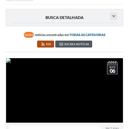
Secretarias
Serviços Online
BUSCA DETALHADA
Carta de Serviços
Contato
notícias encontradas em
TODAS AS CATEGORIAS
10504
RSS
RECEBA NOTÍCIAS
Legislação
Editais
AGO
Contratos
06
Vagas de Emprego - PAT
Plano Diretor
Planos de Tecnologia da Informação e Comunicação
Via Rápida Empresa
Itinerário do Transporte Público de Itápolis
Há 2 dias