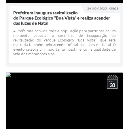
26 NOV 2025 - 08h28
Prefeitura inaugura revitalização
do Parque Ecológico “Boa Vista” e realiza acender
das luzes de Natal
A Prefeitura convida toda a população para participar de um
momento especial: a cerimônia de inauguração da
revitalização do Parque Ecológico “Boa Vista”, que será
marcada também pelo acender oficial das luzes de Natal. O
evento celebra um importante investimento na qualidade de
vida dos moradores e na...
OUT
30