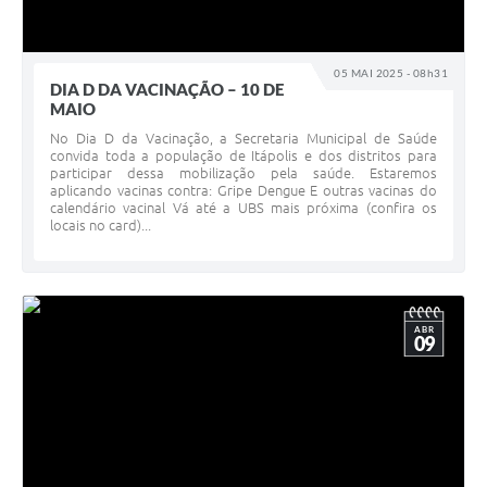
05 MAI 2025 - 08h31
DIA D DA VACINAÇÃO – 10 DE
MAIO
No Dia D da Vacinação, a Secretaria Municipal de Saúde
convida toda a população de Itápolis e dos distritos para
participar dessa mobilização pela saúde. Estaremos
aplicando vacinas contra: Gripe Dengue E outras vacinas do
calendário vacinal Vá até a UBS mais próxima (confira os
locais no card)...
ABR
09