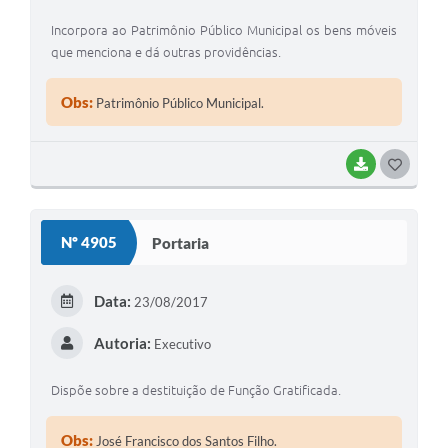
Incorpora ao Patrimônio Público Municipal os bens móveis
que menciona e dá outras providências.
Obs:
Patrimônio Público Municipal.
BAIXAR
GOSTEI
Nº 4905
Portaria
Data:
23/08/2017
Autoria:
Executivo
Dispõe sobre a destituição de Função Gratificada.
Obs:
José Francisco dos Santos Filho.