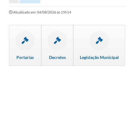
Secretarias
Serviços Online
Atualizado em: 04/08/2026 às 15h14
Carta de Serviços
Contato
Legislação
Portarias
Decretos
Legislação Municipal
Editais
Contratos
Vagas de Emprego - PAT
Plano Diretor
Planos de Tecnologia da Informação e Comunicação
Via Rápida Empresa
Itinerário do Transporte Público de Itápolis