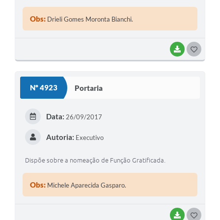
Obs:
Drieli Gomes Moronta Bianchi.
BAIXAR
GOSTEI
Nº 4923
Portaria
Data:
26/09/2017
Autoria:
Executivo
Dispõe sobre a nomeação de Função Gratificada.
Obs:
Michele Aparecida Gasparo.
BAIXAR
GOSTEI