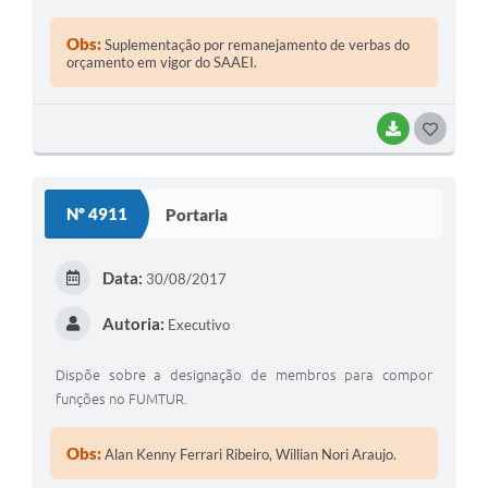
Obs:
Suplementação por remanejamento de verbas do
orçamento em vigor do SAAEI.
BAIXAR
GOSTEI
Nº 4911
Portaria
Data:
30/08/2017
Autoria:
Executivo
Dispõe sobre a designação de membros para compor
funções no FUMTUR.
Obs:
Alan Kenny Ferrari Ribeiro, Willian Nori Araujo.