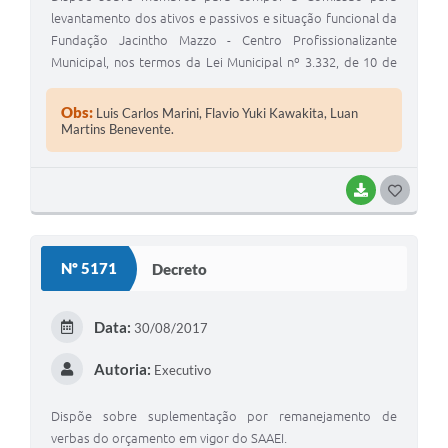
levantamento dos ativos e passivos e situação funcional da
Fundação Jacintho Mazzo - Centro Profissionalizante
Municipal, nos termos da Lei Municipal nº 3.332, de 10 de
agosto de 2017.
Obs:
Luis Carlos Marini, Flavio Yuki Kawakita, Luan
Martins Benevente.
BAIXAR
GOSTEI
Nº 5171
Decreto
Data:
30/08/2017
Autoria:
Executivo
Dispõe sobre suplementação por remanejamento de
verbas do orçamento em vigor do SAAEI.