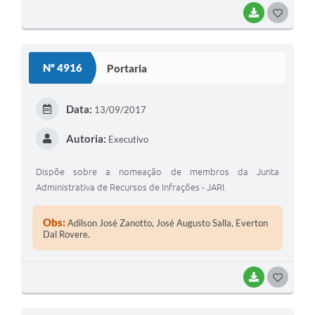
BAIXAR
GOSTEI
Nº 4916
Portaria
Data:
13/09/2017
Autoria:
Executivo
Dispõe sobre a nomeação de membros da Junta
Administrativa de Recursos de Infrações - JARI.
Obs:
Adilson José Zanotto, José Augusto Salla, Everton
Dal Rovere.
BAIXAR
GOSTEI