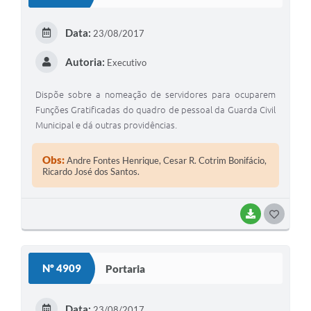
Data:
23/08/2017
Autoria:
Executivo
Dispõe sobre a nomeação de servidores para ocuparem
Funções Gratificadas do quadro de pessoal da Guarda Civil
Municipal e dá outras providências.
Obs:
Andre Fontes Henrique, Cesar R. Cotrim Bonifácio,
Ricardo José dos Santos.
BAIXAR
GOSTEI
Nº 4909
Portaria
Data:
23/08/2017