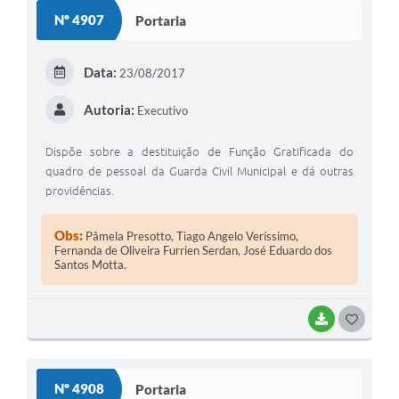
Nº 4907
Portaria
Data:
23/08/2017
Autoria:
Executivo
Dispõe sobre a destituição de Função Gratificada do
quadro de pessoal da Guarda Civil Municipal e dá outras
providências.
Obs:
Pâmela Presotto, Tiago Angelo Veríssimo,
Fernanda de Oliveira Furrien Serdan, José Eduardo dos
Santos Motta.
BAIXAR
GOSTEI
Nº 4908
Portaria