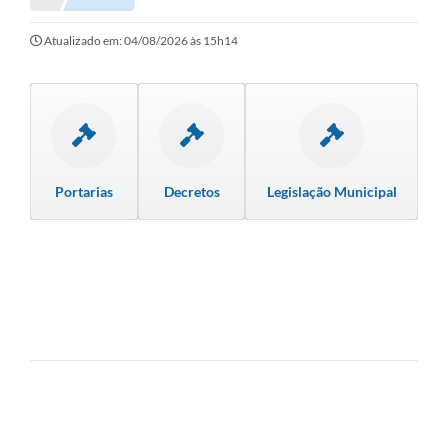
Secretarias
Serviços Online
Atualizado em: 04/08/2026 às 15h14
Carta de Serviços
Contato
Legislação
Portarias
Decretos
Legislação Municipal
Editais
Contratos
Vagas de Emprego - PAT
Plano Diretor
Planos de Tecnologia da Informação e Comunicação
Via Rápida Empresa
Itinerário do Transporte Público de Itápolis