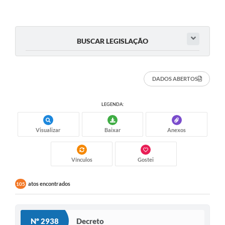
Documentos
Distritos
BUSCAR LEGISLAÇÃO
Água de Qualidade
Gasoduto (Gás Natural)
DADOS ABERTOS
Feriados Municipais
LEGENDA:
Bairros Rurais
História
Visualizar
Baixar
Anexos
Galeria de Fotos
Vínculos
Gostei
Ouvidoria Municipal
atos encontrados
105
Audiências Públicas
Arquivos para Download
Nº 2938
Decreto