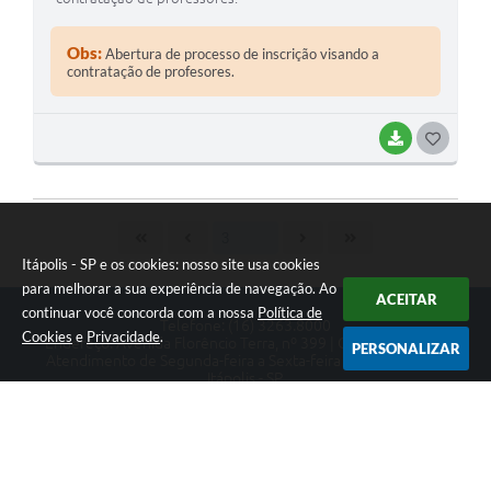
Obs:
Abertura de processo de inscrição visando a
contratação de profesores.
BAIXAR
GOSTEI
Itápolis - SP e os cookies: nosso site usa cookies
para melhorar a sua experiência de navegação. Ao
ACEITAR
continuar você concorda com a nossa
Política de
Telefone: (16) 3263.8000
Cookies
e
Privacidade
.
Endereço: Avenida Florêncio Terra, nº 399 | CEP: 14900-219
PERSONALIZAR
Atendimento de Segunda-feira a Sexta-feira das 08h às 17h
Itápolis - SP
Versão do Sistema:
3.5.3 - 19/06/2026
Portal atualizado em:
06/08/2026 16:41
Dados Abertos