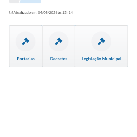
Secretarias
Serviços Online
Atualizado em: 04/08/2026 às 15h14
Carta de Serviços
Contato
Legislação
Portarias
Decretos
Legislação Municipal
Editais
Contratos
Vagas de Emprego - PAT
Plano Diretor
Planos de Tecnologia da Informação e Comunicação
Via Rápida Empresa
Itinerário do Transporte Público de Itápolis