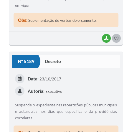
em vigor.
Obs:
Suplementação de verbas do orçamento.
BAIXAR
GOSTEI
Nº 5189
Decreto
Data:
23/10/2017
Autoria:
Executivo
Suspende o expediente nas repartições públicas municipais
e autarquias nos dias que especifica e dá providências
correlatas.