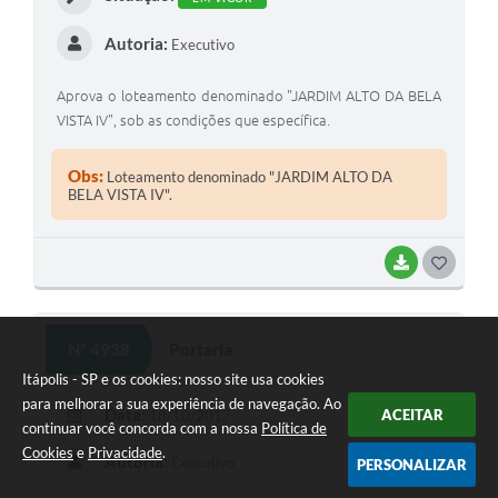
Autoria:
Executivo
Aprova o loteamento denominado "JARDIM ALTO DA BELA
VISTA IV", sob as condições que específica.
Obs:
Loteamento denominado "JARDIM ALTO DA
BELA VISTA IV".
BAIXAR
GOSTEI
Nº 4938
Portaria
Itápolis - SP e os cookies: nosso site usa cookies
para melhorar a sua experiência de navegação. Ao
Data:
ACEITAR
18/10/2017
continuar você concorda com a nossa
Política de
Cookies
e
Privacidade
.
Autoria:
Executivo
PERSONALIZAR