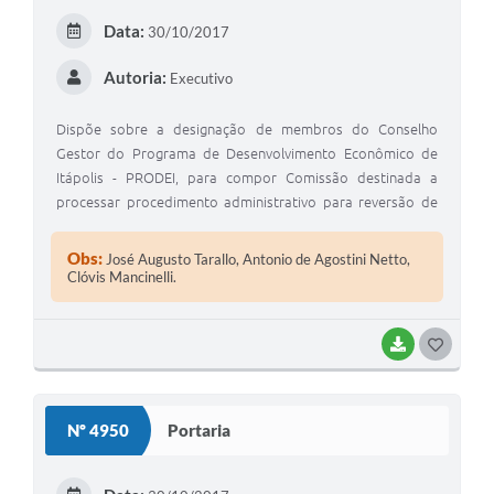
Data:
30/10/2017
Autoria:
Executivo
Dispõe sobre a designação de membros do Conselho
Gestor do Programa de Desenvolvimento Econômico de
Itápolis - PRODEI, para compor Comissão destinada a
processar procedimento administrativo para reversão de
imóveis, por descumprimento da Lei Municipal nº
2.787/2011.
Obs:
José Augusto Tarallo, Antonio de Agostini Netto,
Clóvis Mancinelli.
BAIXAR
GOSTEI
Nº 4950
Portaria