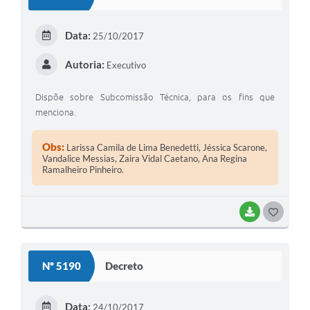
Data:
25/10/2017
Autoria:
Executivo
Dispõe sobre Subcomissão Técnica, para os fins que
menciona.
Obs:
Larissa Camila de Lima Benedetti, Jéssica Scarone,
Vandalice Messias, Zaira Vidal Caetano, Ana Regina
Ramalheiro Pinheiro.
BAIXAR
GOSTEI
Nº 5190
Decreto
Data:
24/10/2017