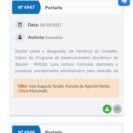
Nº 4947
Portaria
Data:
30/10/2017
Autoria:
Executivo
Dispõe sobre a designação de membros do Conselho
Gestor do Programa de Desenvolvimento Econômico de
Itápolis - PRODEI, para compor Comissão destinada a
processar procedimento administrativo para reversão de
imóveis, por descumprimento da Lei Municipal nº
2.787/2011.
Obs:
José Augusto Tarallo, Antonio de Agostini Netto,
Clóvis Mancinelli.
BAIXAR
GOSTEI
Nº 4948
Portaria