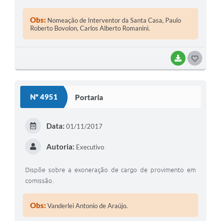
Obs:
Nomeação de Interventor da Santa Casa, Paulo
Roberto Bovolon, Carlos Alberto Romanini.
BAIXAR
GOSTEI
Nº 4951
Portaria
Data:
01/11/2017
Autoria:
Executivo
Dispõe sobre a exoneração de cargo de provimento em
comissão.
Obs:
Vanderlei Antonio de Araújo.