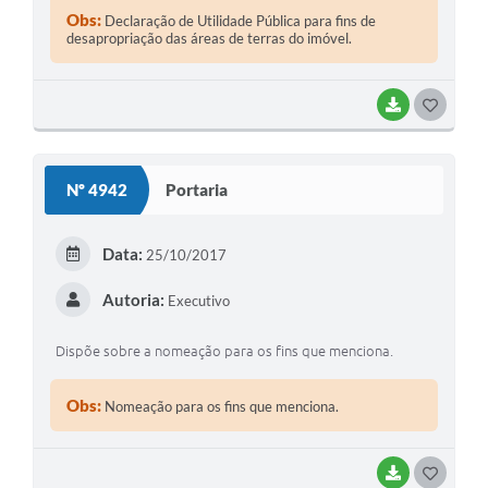
Obs:
Declaração de Utilidade Pública para fins de
desapropriação das áreas de terras do imóvel.
BAIXAR
GOSTEI
Nº 4942
Portaria
Data:
25/10/2017
Autoria:
Executivo
Dispõe sobre a nomeação para os fins que menciona.
Obs:
Nomeação para os fins que menciona.
BAIXAR
GOSTEI