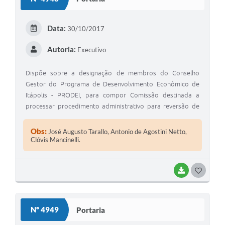
Data:
30/10/2017
Autoria:
Executivo
Dispõe sobre a designação de membros do Conselho
Gestor do Programa de Desenvolvimento Econômico de
Itápolis - PRODEI, para compor Comissão destinada a
processar procedimento administrativo para reversão de
imóveis, por descumprimento da Lei Municipal nº
2.787/2011.
Obs:
José Augusto Tarallo, Antonio de Agostini Netto,
Clóvis Mancinelli.
BAIXAR
GOSTEI
Nº 4949
Portaria