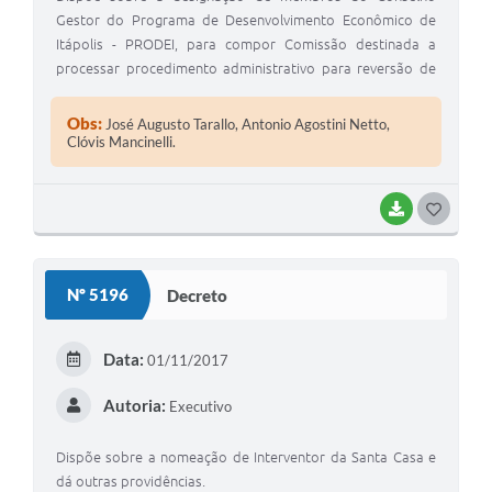
Gestor do Programa de Desenvolvimento Econômico de
Itápolis - PRODEI, para compor Comissão destinada a
processar procedimento administrativo para reversão de
imóveis, por descumprimento da Lei Municipal nº
2.787/2011.
Obs:
José Augusto Tarallo, Antonio Agostini Netto,
Clóvis Mancinelli.
BAIXAR
GOSTEI
Nº 5196
Decreto
Data:
01/11/2017
Autoria:
Executivo
Dispõe sobre a nomeação de Interventor da Santa Casa e
dá outras providências.