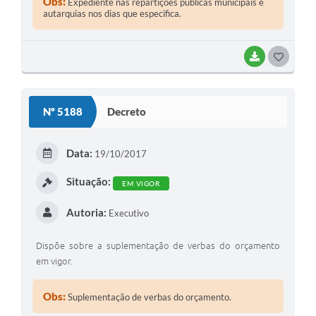
Obs:
Expediente nas repartições públicas municipais e
autarquias nos dias que especifica.
BAIXAR
GOSTEI
Nº 5188
Decreto
Data:
19/10/2017
Situação:
EM VIGOR
Autoria:
Executivo
Dispõe sobre a suplementação de verbas do orçamento
em vigor.
Obs:
Suplementação de verbas do orçamento.