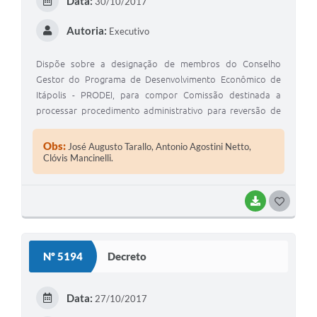
Data:
30/10/2017
Autoria:
Executivo
Dispõe sobre a designação de membros do Conselho
Gestor do Programa de Desenvolvimento Econômico de
Itápolis - PRODEI, para compor Comissão destinada a
processar procedimento administrativo para reversão de
imóveis, por descumprimento da Lei Municipal nº
2.787/2011.
Obs:
José Augusto Tarallo, Antonio Agostini Netto,
Clóvis Mancinelli.
BAIXAR
GOSTEI
Nº 5194
Decreto
Data:
27/10/2017