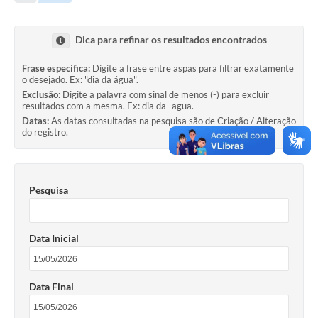
Secretarias
Serviços Online
Dica para refinar os resultados encontrados
Carta de Serviços
Frase específica:
Digite a frase entre aspas para filtrar exatamente
o desejado. Ex: "dia da água".
Contato
Exclusão:
Digite a palavra com sinal de menos (-) para excluir
resultados com a mesma. Ex: dia da -agua.
Legislação
Datas:
As datas consultadas na pesquisa são de Criação / Alteração
do registro.
Editais
Contratos
Pesquisa
Vagas de Emprego - PAT
Plano Diretor
Data Inicial
Planos de Tecnologia da Informação e Comunicação
Via Rápida Empresa
Data Final
Itinerário do Transporte Público de Itápolis