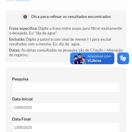
Secretarias
Serviços Online
Dica para refinar os resultados encontrados
Carta de Serviços
Frase específica:
Digite a frase entre aspas para filtrar exatamente
o desejado. Ex: "dia da água".
Contato
Exclusão:
Digite a palavra com sinal de menos (-) para excluir
resultados com a mesma. Ex: dia da -agua.
Legislação
Datas:
As datas consultadas na pesquisa são de Criação / Alteração
do registro.
Editais
Contratos
Pesquisa
Vagas de Emprego - PAT
Plano Diretor
Data Inicial
Planos de Tecnologia da Informação e Comunicação
Via Rápida Empresa
Data Final
Itinerário do Transporte Público de Itápolis